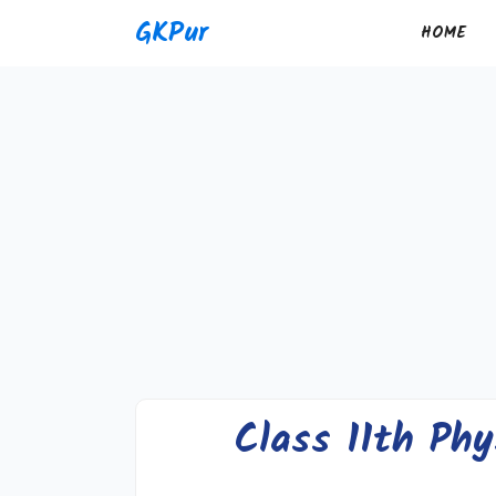
Skip
GKPur
HOME
to
content
Class 11th Phy