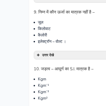
9. निम्न में कौन ऊर्जा का मात्रक नहीं है –
जूल
किलोवाट
कैलोरी
इलेक्ट्रॉन – वोल्ट ।
उत्तर देखे
10. जड़त्व – आघूर्ण का S.I. मात्रक है –
Kgm
Kgm⁻¹
Kgm⁻²
Kgm²