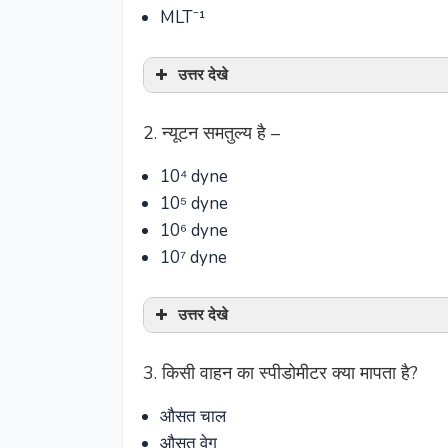
MLT⁻¹
उत्तर देखे
2. न्यूटन समतुल्य है –
10⁴ dyne
10⁵ dyne
10⁶ dyne
10⁷ dyne
उत्तर देखे
3. किसी वाहन का स्पीडोमीटर क्या मापता है?
औसत चाल
औसत वेग