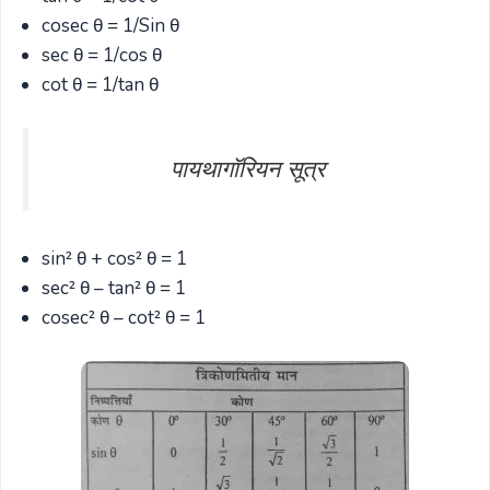
cosec θ = 1/Sin θ
sec θ = 1/cos θ
cot θ = 1/tan θ
पायथागॉरियन सूत्र
sin² θ + cos² θ = 1
sec² θ – tan² θ = 1
cosec² θ – cot² θ = 1